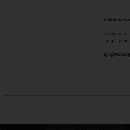
Cuéntame un
Una señora a 
amigas y sueg
Ig: @Nenasty