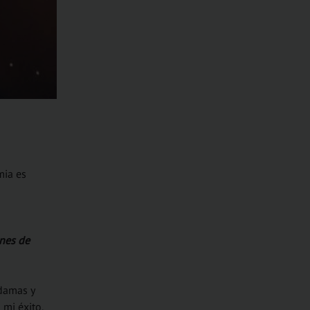
mia es
ines de
 damas y
 mi éxito.