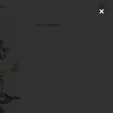
 MÁS
Close
En el tapete