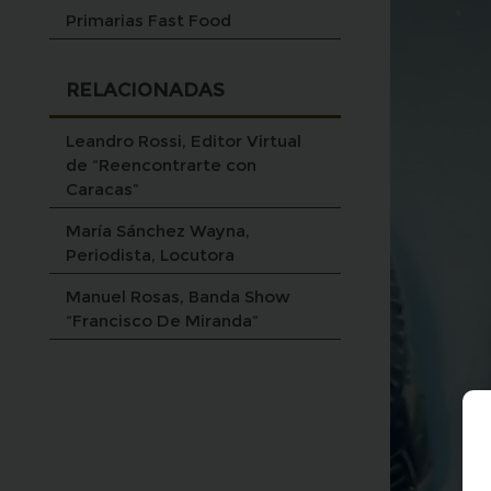
Primarias Fast Food
RELACIONADAS
Leandro Rossi, Editor Virtual
de “Reencontrarte con
Caracas”
María Sánchez Wayna,
Periodista, Locutora
Manuel Rosas, Banda Show
“Francisco De Miranda”