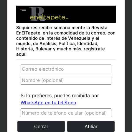
año pasado por la pandemia del Covid-19 y que esta vez
serán trasmitidos de manera virtual. También la
delegación venezolana es atípica porque siempre ha
estado integrada por mas atletas, incluso en Los Juegos
Si quieres recibir semanalmente la Revista
EnElTapete, en la comodidad de tu correo, con
de China fueron 100 los participantes venezolanos.
contenido de interés de Venezuela y el
mundo, de Análisis, Política, Identidad,
Historia, Bulevar y mucho más, regístrate
aquí:
¿Cuántas medallas pronosticas para Venezuela?
Es un pronóstico difícil pero tendría que apostar a la gran
Yulimar Rojas que ya ha demostrado que es una
reconocida campeona, también a Daniel Díaz en karate, y
por supuesto a Rubén Limardo que ya ganó medalla de
Si lo prefieres, puedes recibirla
por
oro en la competencia y al joven Daniel Dhers en ciclismo
WhatsApp en tu teléfono
en la modalidad Freestyle, que podrá ser una sorpresa en
medalla. Pero toda la delegación tiene méritos para
sobresalir.
Cerrar
Afiliar