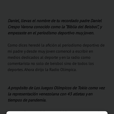
Daniel, llevas el nombre de tu recordado padre Daniel
Crespo Varona conocido como la “Biblia del Beisbol”, y
empezaste en el periodismo deportivo muy joven.
Como dices heredé la afición al periodismo deportivo de
mi padre y desde muy joven comencé a escribir en
medios dedicados al deporte y en la radio como
comentarista no solo de beisbol sino de todos los
deportes. Ahora dirijo la Radio Olímpica.
A propósito de Los Juegos Olímpicos de Tokio como vez
la representación venezolana con 43 atletas y en
tiempos de pandemia.
Son unos juegos atípicos que debieron posponerse el