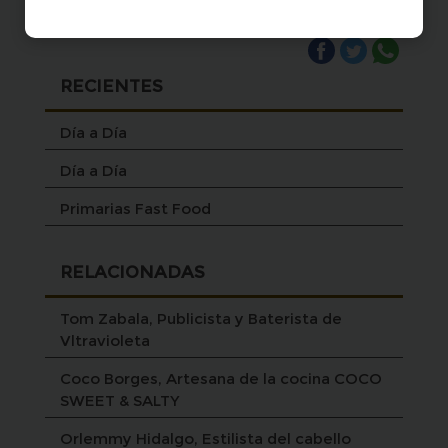
RECIENTES
Día a Día
Día a Día
Primarias Fast Food
RELACIONADAS
Tom Zabala, Publicista y Baterista de
Vltravioleta
Coco Borges, Artesana de la cocina COCO
SWEET & SALTY
Orlemmy Hidalgo, Estilista del cabello